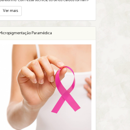
defeitinho. Com essa técnica, os olhos caídos tornam-
Ver mais
Micropigmentação Paramédica