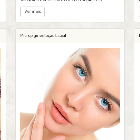
valorizar as formas do rosto. Consideradas as
"molduras d
Ver mais
Micropigmentação Labial